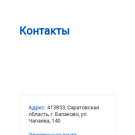
Контакты
н
с
Адрес:
413853, Саратовская
область, г. Балаково, ул.
Чапаева, 140
Электронная почта: