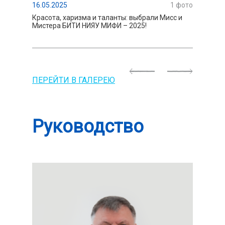
16.05.2025
1
фото
15.01.202
Красота, харизма и таланты: выбрали Мисс и
В БИТИ Н
Мистера БИТИ НИЯУ МИФИ – 2025!
группа Б
Previous
Next
ПЕРЕЙТИ В ГАЛЕРЕЮ
Руководство
13.05.2025
11.01.202
Мисс и Мистер БИТИ НИЯУ МИФИ – 2025!
Лучшая г