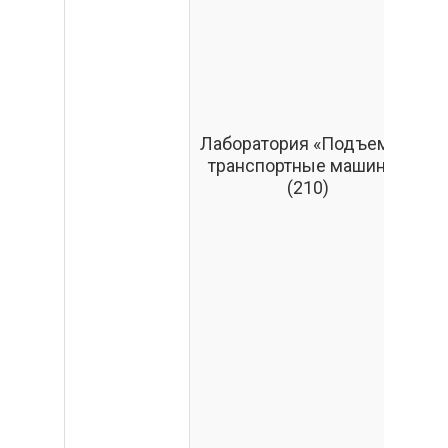
э
Лаборатория «Подъемно-
транспортные машины»
(210)
«
Т