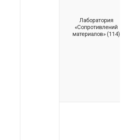
Лаборатория
н
«Сопротивлений
материалов» (114)
2
М