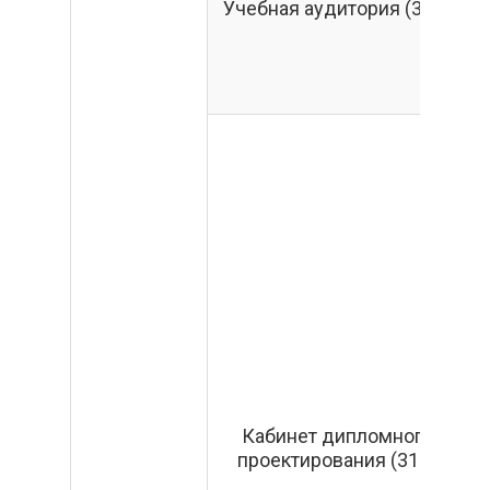
Учебная аудитория (314)
«
«
Кабинет дипломного
проектирования (315)