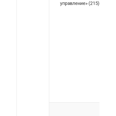
управление» (215)
д
о