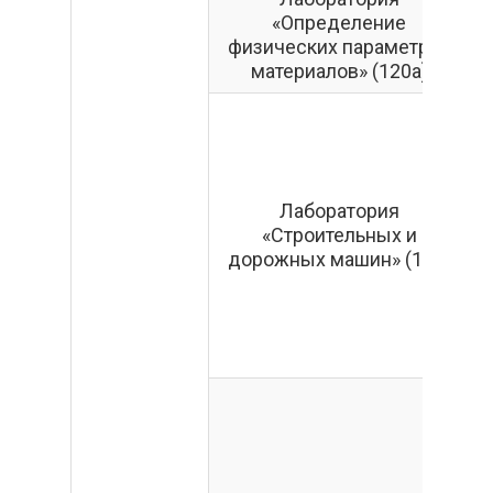
«Определение
физических параметров
материалов» (120а)
К
Лаборатория
«Строительных и
дорожных машин» (121)
р