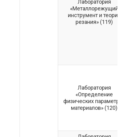
Лаборатория
«Металлорежущий
инструмент и теория
резания» (119)
«
В
Лаборатория
«Определение
физических параметров
материалов» (120)
Лаборатория