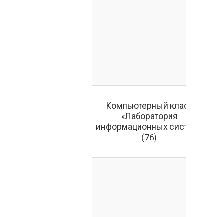
Компьютерный класс
«Лаборатория
информационных систем»
(76)
П