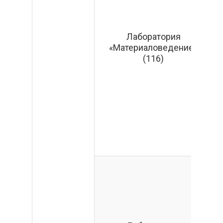
Лаборатория
«Материаловедение»
(116)
о