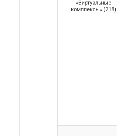
«Виртуальные
п
комплексы» (218)
к