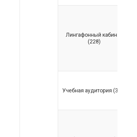
Лингафонный кабинет
(228)
к
Учебная аудитория (311)