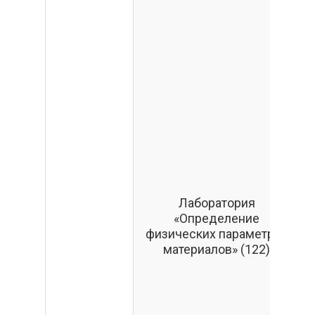
Р
Лаборатория
«Определение
физических параметров
материалов» (122)