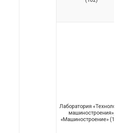
Л
С
Лаборатория «Технология
машиностроения»,
«Машиностроение» (110)