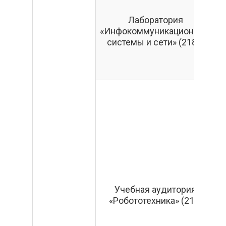
Лаборатория
«Инфокоммуникационные
системы и сети» (218а)
Н
Учебная аудитория
«Робототехника» (219)