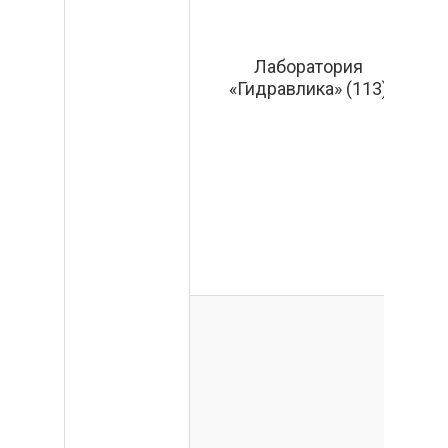
Лаборатория
«Гидравлика» (113)
ц
Р