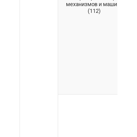
Л
механизмов и машин»
«
(112)
Л
«
Л
к