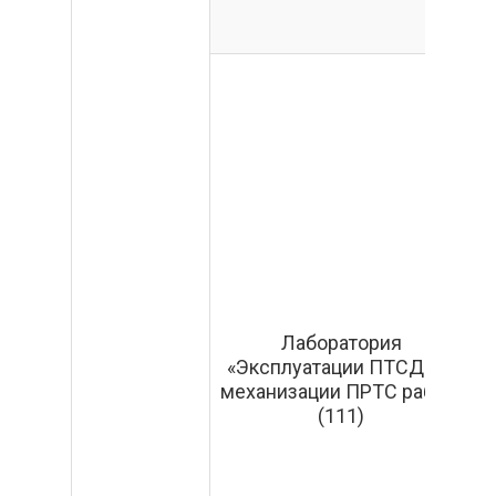
т
Лаборатория
«Эксплуатации ПТСДМ и
механизации ПРТС работ»
(111)
У