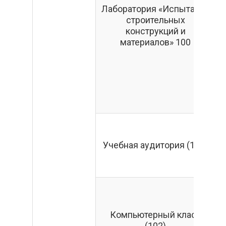
Лаборатория «Испытание
строительных
Р
конструкций и
материалов» 100
Учебная аудитория (101)
Компьютерный класс
(102)