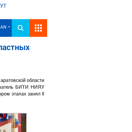
УТ
IAN
▼
ластных
Саратовской области
аватель БИТИ НИЯУ
ом этапах занял II