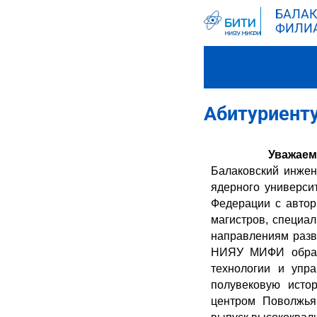
БАЛАК
ФИЛИ
Абитуриент
Уважаем
Балаковский инжен
ядерного универси
Федерации с автор
магистров, специа
направлениям разв
НИЯУ МИФИ образо
технологии и упр
полувековую исто
центром Поволжья