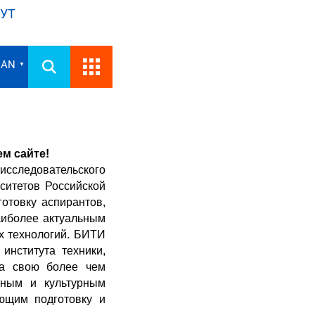
УТ
IAN
▼
м сайте!
исследовательского
ситетов Российской
отовку аспирантов,
аиболее актуальным
х технологий. БИТИ
нститута техники,
за свою более чем
чным и культурным
ющим подготовку и