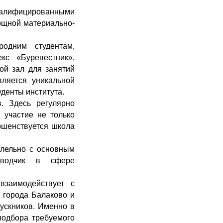
валифицированными
ощной материально-
родним студентам,
кс «Буревестник»,
ой зал для занятий
вляется уникальной
уденты института.
. Здесь регулярно
 участие не только
ершенствуется школа
ллельно с основным
еводчик в сфере
взаимодействует с
 города Балаково и
пускников. Именно в
подбора требуемого