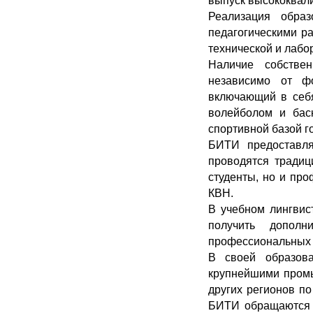
выпуск высококвал
Реализация образ
педагогическими р
технической и лаб
Наличие собствен
независимо от фо
включающий в себя
волейболом и баск
спортивной базой г
БИТИ предоставля
проводятся традиц
студенты, но и про
КВН.
В учебном лингвис
получить допол
профессиональных 
В своей образова
крупнейшими промы
других регионов по
БИТИ обращаются р