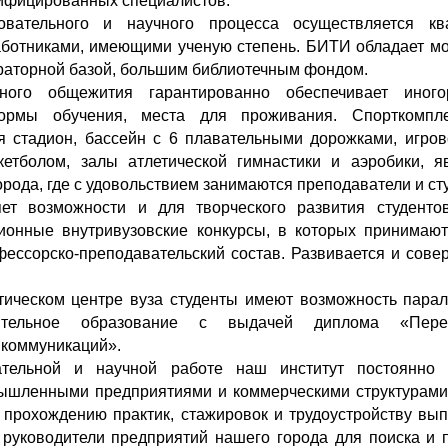
ифицированных специалистов.
овательного и научного процесса осуществляется к
аботниками, имеющими ученую степень. БИТИ обладает м
ораторной базой, большим библиотечным фондом.
ного общежития гарантированно обеспечивает иного
рмы обучения, места для проживания. Спорткомпле
 стадион, бассейн с 6 плавательными дорожками, игров
етболом, залы атлетической гимнастики и аэробики, я
орода, где с удовольствием занимаются преподаватели и ст
ет возможности и для творческого развития студентов
ионные внутривузовские конкурсы, в которых принимают
фессорско-преподавательский состав. Развивается и сов
тическом центре вуза студенты имеют возможность пара
нительное образование с выдачей диплома «Пер
коммуникаций».
тельной и научной работе наш институт постоянно 
шленными предприятиями и коммерческими структурами
 прохождению практик, стажировок и трудоустройству вы
уководители предприятий нашего города для поиска и 