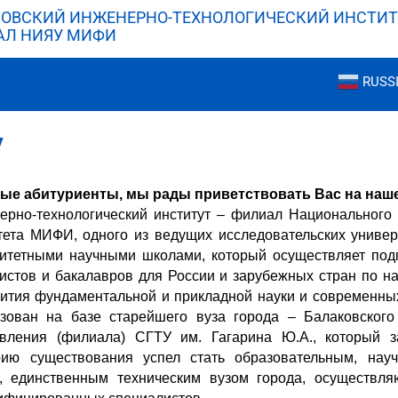
ОВСКИЙ ИНЖЕНЕРНО-ТЕХНОЛОГИЧЕСКИЙ ИНСТИТ
АЛ НИЯУ МИФИ
RUSS
у
ые абитуриенты, мы рады приветствовать Вас на наше
ерно-технологический институт – филиал Национального 
тета МИФИ, одного из ведущих исследовательских универ
итетными научными школами, который осуществляет подг
листов и бакалавров для России и зарубежных стран по н
ития фундаментальной и прикладной науки и современны
ван на базе старейшего вуза города – Балаковского и
авления (филиала) СГТУ им. Гагарина Ю.А., который 
рию существования успел стать образовательным, нау
, единственным техническим вузом города, осуществля