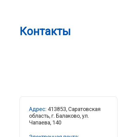
Контакты
н
с
Адрес:
413853, Саратовская
область, г. Балаково, ул.
Чапаева, 140
Электронная почта: