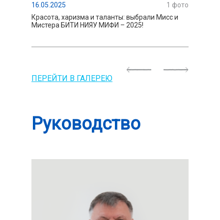
16.05.2025
1
фото
15.01.202
Красота, харизма и таланты: выбрали Мисс и
В БИТИ Н
Мистера БИТИ НИЯУ МИФИ – 2025!
группа Б
Previous
Next
ПЕРЕЙТИ В ГАЛЕРЕЮ
Руководство
13.05.2025
11.01.202
Мисс и Мистер БИТИ НИЯУ МИФИ – 2025!
Лучшая г