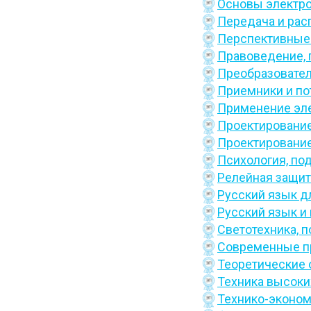
Основы электро
Передача и рас
Перспективные 
Правоведение,
Преобразовател
Приемники и по
Применение эл
Проектирование
Проектировани
Психология,
по
Релейная защит
Русский язык д
Русский язык и 
Светотехника,
п
Современные пр
Теоретические 
Техника высоки
Технико-эконом