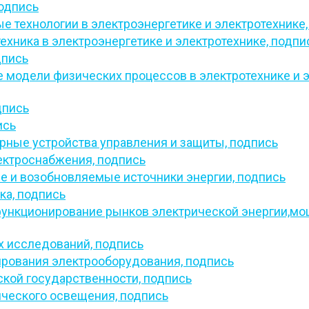
одпись
 технологии в электроэнергетике и электротехнике
ехника в электроэнергетике и электротехнике,
подпи
дпись
 модели физических процессов в электротехнике и 
дпись
ись
ные устройства управления и защиты,
подпись
ектроснабжения,
подпись
 и возобновляемые источники энергии,
подпись
ка,
подпись
функционирование рынков электрической энергии,мо
х исследований,
подпись
рования электрооборудования,
подпись
кой государственности,
подпись
ического освещения,
подпись