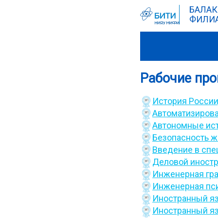
БАЛАК
ФИЛИА
Рабочие пр
История России
Автоматизирова
Автономные ис
Безопасность ж
Введение в спе
Деловой иност
Инженерная гр
Инженерная пс
Иностранный я
Иностранный я