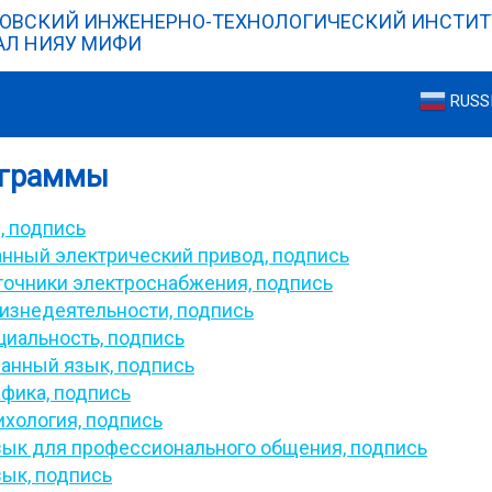
ОВСКИЙ ИНЖЕНЕРНО-ТЕХНОЛОГИЧЕСКИЙ ИНСТИТ
Л НИЯУ МИФИ
RUSS
ограммы
,
подпись
нный электрический привод,
подпись
точники электроснабжения,
подпись
изнедеятельности,
подпись
циальность,
подпись
ранный язык,
подпись
афика,
подпись
ихология,
подпись
зык для профессионального общения,
подпись
зык,
подпись