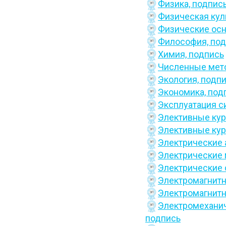
Физика,
подпис
Физическая кул
Физические осн
Философия,
под
Химия,
подпись
Численные мето
Экология,
подпи
Экономика,
под
Эксплуатация с
Элективные кур
Элективные кур
Электрические 
Электрические
Электрические 
Электромагнитн
Электромагнитн
Электромеханич
подпись