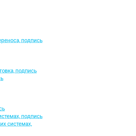
ереноса,
подпись
товка,
подпись
сь
сь
истемах,
подпись
их системах,