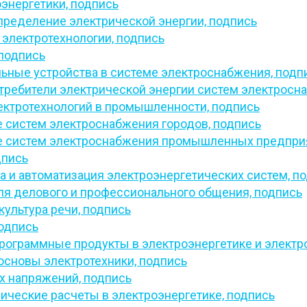
энергетики,
подпись
пределение электрической энергии,
подпись
электротехнологии,
подпись
подпись
ьные устройства в системе электроснабжения,
подп
требители электрической энергии систем электросн
ектротехнологий в промышленности,
подпись
 систем электроснабжения городов,
подпись
е систем электроснабжения промышленных предпри
дпись
а и автоматизация электроэнергетических систем,
по
ля делового и профессионального общения,
подпись
культура речи,
подпись
одпись
ограммные продукты в электроэнергетике и электр
основы электротехники,
подпись
х напряжений,
подпись
ические расчеты в электроэнергетике,
подпись