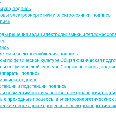
ь
ьтура,
подпись
овы электроэнергетики и электротехники,
подпись
пись
ды решения задач электродинамики и тепломассоп
сь
пись
истемы электроснабжения,
подпись
сы по физической культуре Общая физическая подго
сы по физической культуре Спортивные игры,
подпи
аппараты,
подпись
 машины,
подпись
станции и подстанции,
подпись
ая совместимость и качество электроэнергии,
подпи
ые преходные процессы в электроэнергетических с
еские переходные процессы в электроэнергетическ