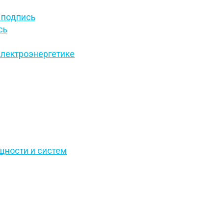
,
подпись
сь
электроэнергетике
щности и систем