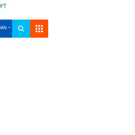
УТ
IAN
▼