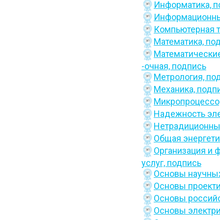
Информатика,
п
Информационные
Компьютерная т
Математика,
по
Математические
-очная,
подпись
Метрология,
по
Механика,
подп
Микропроцессор
Надежность эл
Нетрадиционные
Общая энергети
Организация и 
услуг,
подпись
Основы научны
Основы проекти
Основы российс
Основы электр