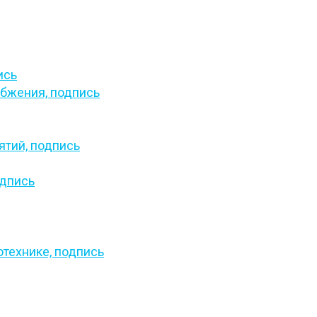
ись
абжения,
подпись
ятий,
подпись
дпись
отехнике,
подпись