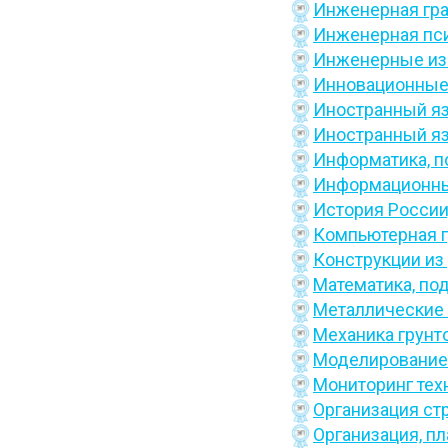
Инженерная гр
Инженерная пс
Инженерные изы
Инновационные
Иностранный я
Иностранный я
Информатика,
п
Информационные
История России
Компьютерная г
Конструкции из
Математика,
по
Металлические 
Механика грунт
Моделирование 
Мониторинг тех
Организация ст
Организация, пл