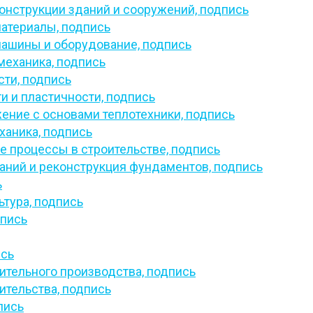
онструкции зданий и сооружений,
подпись
материалы,
подпись
машины и оборудование,
подпись
механика,
подпись
сти,
подпись
и и пластичности,
подпись
ение с основами теплотехники,
подпись
ханика,
подпись
е процессы в строительстве,
подпись
аний и реконструкция фундаментов,
подпись
ь
ьтура,
подпись
пись
сь
ительного производства,
подпись
ительства,
подпись
пись