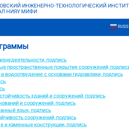
ОВСКИЙ ИНЖЕНЕРНО-ТЕХНОЛОГИЧЕСКИЙ ИНСТИТ
Л НИЯУ МИФИ
RUSS
ограммы
изнедеятельности,
подпись
ые пространственные покрытия сооружений,
подпис
и водоотведение с основами гидравлики,
подпись
сь
сь
устойчивость зданий и сооружений,
подпись
нований и сооружений,
подпись
ранный язык,
подпись
ойчивость сооружений,
подпись
 и каменные конструкции,
подпись