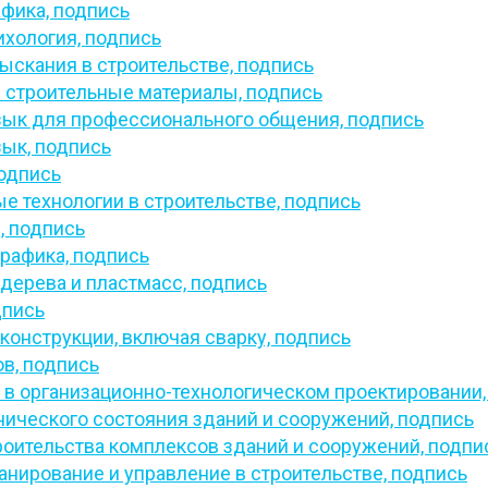
афика,
подпись
ихология,
подпись
скания в строительстве,
подпись
 строительные материалы,
подпись
зык для профессионального общения,
подпись
зык,
подпись
одпись
 технологии в строительстве,
подпись
,
подпись
рафика,
подпись
 дерева и пластмасс,
подпись
дпись
конструкции, включая сварку,
подпись
ов,
подпись
в организационно-технологическом проектировании
нического состояния зданий и сооружений,
подпись
роительства комплексов зданий и сооружений,
подпи
анирование и управление в строительстве,
подпись