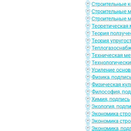
Строительные к
Строительные 
Строительные 
Теоретическая 
Теория ползуче
Теория упругост
Теплогазоснабж
Техническая ме
Технологически
Усиление основ
Физика,
подпис
Физическая кул
Философия,
под
Химия,
подпись
Экология,
подпи
Экономика стро
Экономика стро
Экономика,
под