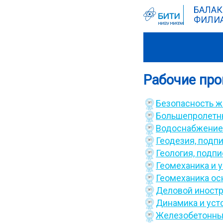
БАЛАК
ФИЛИА
Рабочие пр
Безопасность ж
Большепролетн
Водоснабжение 
Геодезия,
подпи
Геология,
подпи
Геомеханика и 
Геомеханика ос
Деловой иност
Динамика и уст
Железобетонные