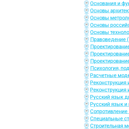
Основания и ф
Основы архитек
Основы метроло
Основы российс
Основы техноло
Правоведение (
Проектирование
Проектирование
Проектирование
Психология,
по
Расчетные моде
Реконструкция 
Реконструкция 
Русский язык д
Русский язык и 
Сопротивление 
Специальные ст
Строительная м