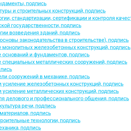
ундаменты,
подпись
туры и строительных конструкций,
подпись
гии, стандартизации, сертификации и контроля качес
кой государственности,
подпись
гии возведения зданий,
подпись
основы законодательства в строительстве),
подпись
 монолитных железобетонных конструкций,
подпись
 оснований и фундаментов,
подпись
 специальных металлических сооружений,
подпись
дпись
ли сооружений в механике,
подпись
и усиление железобетонных конструкций,
подпись
и усиление металлических конструкций,
подпись
ля делового и профессионального общения,
подпись
культура речи,
подпись
материалов,
подпись
роительные технологии,
подпись
еханика,
подпись