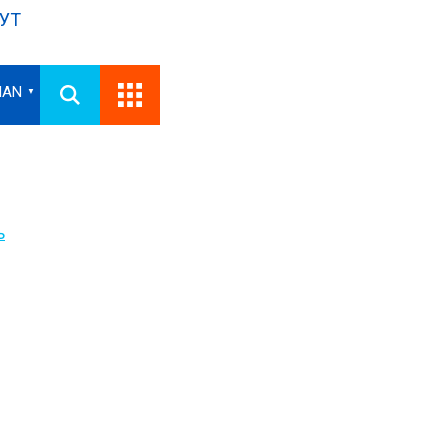
УТ
IAN
▼
ь