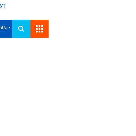
УТ
IAN
▼