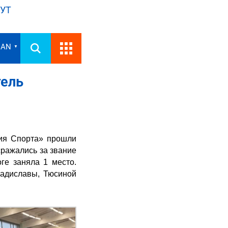
УТ
IAN
▼
тель
гия Спорта» прошли
сражались за звание
ге заняла 1 место.
ладиславы, Тюсиной