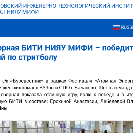
ОВСКИЙ ИНЖЕНЕРНО-ТЕХНОЛОГИЧЕСКИЙ ИНСТИТ
АЛ НИЯУ МИФИ
RUSS
орная БИТИ НИЯУ МИФИ – победи
й по стритболу
 в с/к «Буревестник» в рамках Фестиваля «Атомная Энер
 женских команд ВУЗов и СПО г. Балаково. Шесть команд 
сборная показала отличную игру, волю к победе и в ито
ую БИТИ в составе: Ерохиной Анастасии, Лебедевой В
Яны.