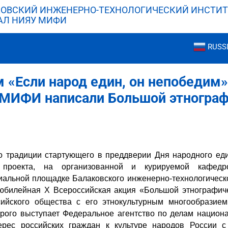
ОВСКИЙ ИНЖЕНЕРНО-ТЕХНОЛОГИЧЕСКИЙ ИНСТИТ
АЛ НИЯУ МИФИ
RUSS
 «Если народ един, он непобедим
МИФИ написали Большой этнограф
 по традиции стартующего в преддверии Дня народного ед
о проекта, на организованной и курируемой кафед
альной площадке Балаковского инженерно-технологическ
билейная X Всероссийская акция «Большой этнографиче
ийского общества с его этнокультурным многообразие
орого выступает Федеральное агентство по делам национа
ерес российских граждан к культуре народов России с