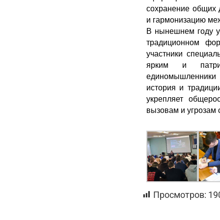
сохранение общих 
и гармонизацию ме
В нынешнем году у
традиционном фор
участники специал
ярким и патрио
единомышленники 
история и традиции
укрепляет общеро
вызовам и угрозам 
Просмотров:
19