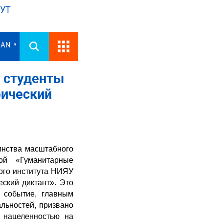
УТ
IAN
▼
» студенты
ический
инства масштабного
рой «Гуманитарные
ого института НИЯУ
ский диктант». Это
м событие, главным
льностей, призвано
 нацеленностью на