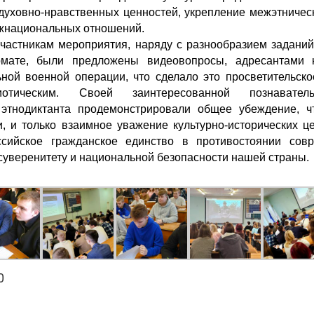
духовно-нравственных ценностей, укрепление межэтническ
жнациональных отношений.
частникам мероприятия, наряду с разнообразием заданий
мате, были предложены видеовопросы, адресантами 
ьной военной операции, что сделало это просветительск
тическим. Своей заинтересованной познаватель
этнодиктанта продемонстрировали общее убеждение, ч
, и только взаимное уважение культурно-исторических ц
ссийское гражданское единство в противостоянии со
суверенитету и национальной безопасности нашей страны.
0