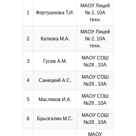
МАОУ Лицей
1
Фортушнова Т.И.
№ 2, 10А
техн.
МАОУ Лицей
2
Каткова М.А.
№ 2, 10А
техн.
МАОУ СОШ
3
Гусев А.М.
№28 , 10А
МАОУ СОШ
4
Саницкий А.С.
№28 , 10А
МАОУ СОШ
5
Масляков И.А.
№28 , 10А
МАОУ СОШ
6
Брызгалин М.С.
№28 , 10А
МАОУ