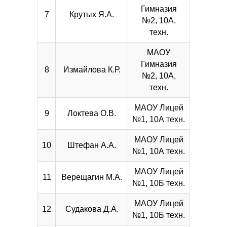
Гимназия
7
Крутых Я.А.
№2, 10А,
техн.
МАОУ
Гимназия
8
Измайлова К.Р.
№2, 10А,
техн.
МАОУ Лицей
9
Локтева О.В.
№1, 10А техн.
МАОУ Лицей
10
Штефан А.А.
№1, 10А техн.
МАОУ Лицей
11
Верещагин М.А.
№1, 10Б техн.
МАОУ Лицей
12
Судакова Д.А.
№1, 10Б техн.