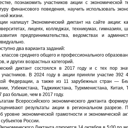
естке, познакомить участников акции с экономической т
туру финансового поведения, научить использовать экон
ной жизни.
ции напишут Экономический диктант на сайте акции: к
ерситетах, лицеях, колледжах, техникумах, гимназиях, ш
развития предпринимательства, ведомствах и админист
ивидуально.
оступно два варианта заданий:
1 классов среднего общего и профессионального образован
ов, и других возрастных категорий.
еский диктант состоялся в 2017 году и с тех пор зна
 участников. В 2024 году в акции приняли участие 392 4
кой Федерации, а также из 11 зарубежных стран — Бел
нии, Узбекистана, Таджикистана, Туркменистана, Китая, 
7 раз больше, чем в 2017 году.
ьтатам Всероссийского экономического диктанта формиру
 оценивают результаты акции в региональном разрезе.
об уровне экономической грамотности и экономической ак
 субъектов России.
Экономического Диктанта откроется 14 октября в 5:00 по 