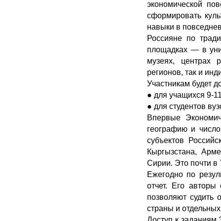
экономической пов
сформировать куль
навыки в повседнев
Россияне по тради
площадках — в унив
музеях, центрах 
регионов, так и инд
Участникам будет д
● для учащихся 9-1
● для студентов вуз
Впервые Экономич
географию и число
субъектов Российс
Кыргызстана, Арме
Сирии. Это почти в 
Ежегодно по резул
отчет. Его авторы
позволяют судить 
страны и отдельных
Доступ к заданиям 