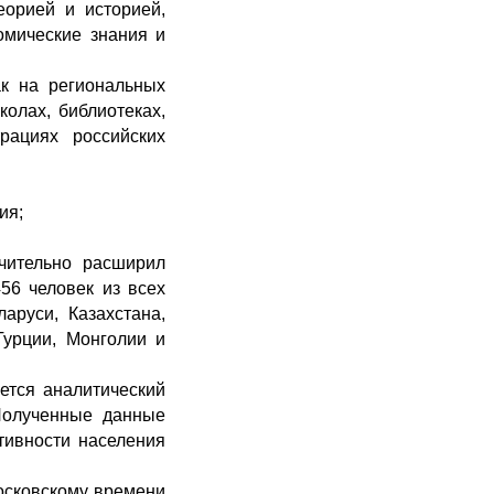
еорией и историей,
омические знания и
ак на региональных
колах, библиотеках,
рациях российских
ия;
чительно расширил
56 человек из всех
аруси, Казахстана,
Турции, Монголии и
ется аналитический
 Полученные данные
тивности населения
московскому времени