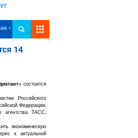
УТ
IAN
▼
тся 14
диктант
» состоится
астии Российского
сийской Федерации,
о агентства ТАСС,
сить экономическую
ерес к актуальной