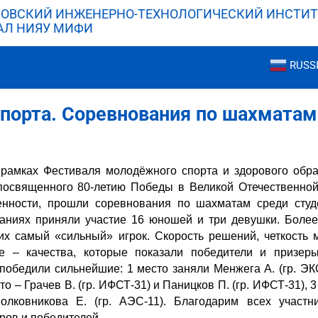
ОВСКИЙ ИНЖЕНЕРНО-ТЕХНОЛОГИЧЕСКИЙ ИНСТИТ
АЛ НИЯУ МИФИ
RUSS
порта. Соревнования по шахматам
в рамках Фестиваля молодёжного спорта и здорового обр
посвященного 80-летию Победы в Великой Отечественно
нности, прошли соревнования по шахматам среди ст
ниях приняли участие 16 юношей и три девушки. Более
их самый «сильный» игрок. Скорость решений, четкость 
е – качества, которые показали победители и призер
 победили сильнейшие: 1 место заняли Менжега А. (гр. ЭК
сто – Грачев В. (гр. ИФСТ-31) и Паницков П. (гр. ИФСТ-31), 
олковникова Е. (гр. АЭС-11). Благодарим всех участн
ров и победителей.