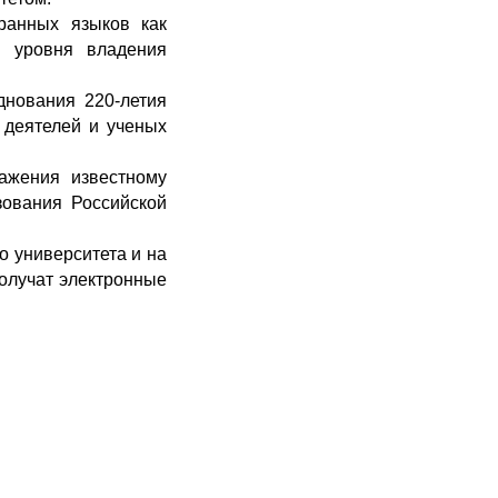
ранных языков как
и уровня владения
днования 220-летия
 деятелей и ученых
ажения известному
зования Российской
о университета и на
олучат электронные