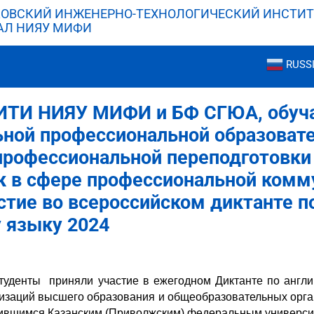
ОВСКИЙ ИНЖЕНЕРНО-ТЕХНОЛОГИЧЕСКИЙ ИНСТИТ
АЛ НИЯУ МИФИ
RUSS
ИТИ НИЯУ МИФИ и БФ СГЮА, обуч
ьной профессиональной образоват
профессиональной переподготовки
к в сфере профессиональной комм
стие во всероссийском диктанте п
 языку 2024
студенты приняли участие в ежегодном Диктанте по англ
изаций высшего образования и общеобразовательных орга
ившимся Казанским (Приволжским) федеральным универси