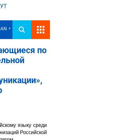
УТ
IAN
▼
ающиеся по
ельной
уникации»,
о
ийскому языку среди
низаций Российской
тетом.