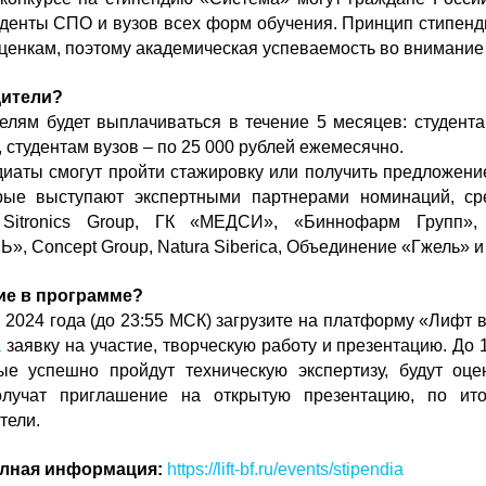
туденты СПО и вузов всех форм обучения. Принцип стипен
оценкам, поэтому академическая успеваемость во внимани
дители?
елям будет выплачиваться в течение 5 месяцев: студент
 студентам вузов – по 25 000 рублей ежемесячно.
диаты смогут пройти стажировку или получить предложени
орые выступают экспертными партнерами номинаций, ср
Sitronics Group, ГК «МЕДСИ», «Биннофарм Групп»,
», Concept Group, Natura Siberica, Объединение «Гжель» и
ие в программе?
я 2024 года (до 23:55 МСК) загрузите на платформу «Лифт 
a
заявку на участие, творческую работу и презентацию. До 
ые успешно пройдут техническую экспертизу, будут оц
лучат приглашение на открытую презентацию, по ито
тели.
олная информация:
https://lift-bf.ru/events/stipendia