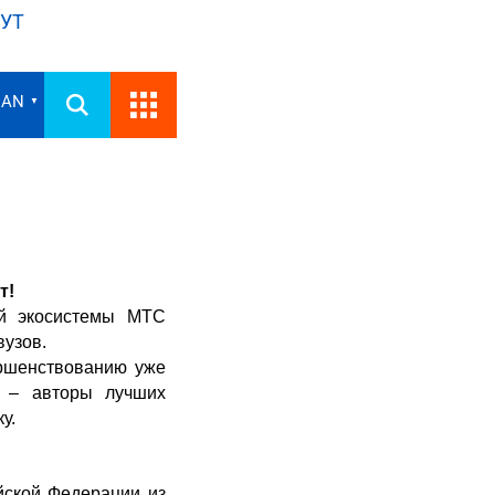
УТ
IAN
▼
т!
ой экосистемы МТС
вузов.
ершенствованию уже
а – авторы лучших
ку.
йской Федерации из