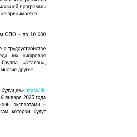
диальной программы
е не принимается.
ам СПО – по 10 000
е о трудоустройстве
еди них: цифровая
 Группа «Эталон»,
 многие другие.
в будущее»
https://lift-
19 января 2025 года
енены экспертами –
гам которой будут