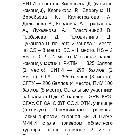
БИТИ в составе Зиновьева Д. (капитан
команды), Клепикова Р., Свергуна Н.,
Воробьева К., Калистратова А.,
Долгачева В., Ковалева А., Труфанова
А., Лукьянова А., Пластининой В.,
Горбачева Д., Головизнина Д.,
Цуканова В. по Dota 2 заняла 5 место,
по CS – 3 место, SC – 1 место, HS – 2
место, CR – 2 место. Итоговые баллы
команд-участниц: PKTiM — 325 баллов
(1 место), БИТИ — 290 баллов (2
место), СГУ — 255 баллов (3 место),
СГТУ — 200 баллов (4 место), ПИУ 100
баллов (5 место). Остальные участники
набрали от 0 до 75 баллов – SPK, КРЭ,
СГАУ, СГЮА, СКВТ, СЭИ, ЭТИ, училище
(техникум) Олимпийского резерва.
Таким образом, сборная БИТИ НИЯУ
МИФИ стала призером областного
турнира, заняв почетное 2 место.