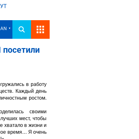
УТ
IAN
▼
 посетили
гружались в работу
ществ. Каждый день
личностным ростом.
делилась своими
лучших мест, чтобы
е хватало в жизни и
лгое время… Я очень
!»