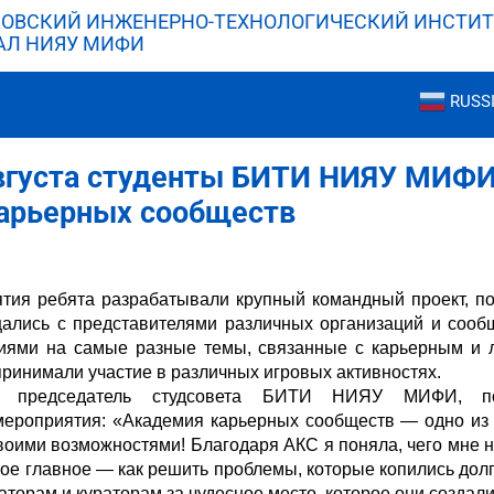
ОВСКИЙ ИНЖЕНЕРНО-ТЕХНОЛОГИЧЕСКИЙ ИНСТИТ
АЛ НИЯУ МИФИ
RUSS
августа студенты БИТИ НИЯУ МИФИ
арьерных сообществ
тия ребята разрабатывали крупный командный проект, по
щались с представителями различных организаций и сооб
ями на самые разные темы, связанные с карьерным и 
принимали участие в различных игровых активностях.
а, председатель студсовета БИТИ НИЯУ МИФИ, по
мероприятия: «Академия карьерных сообществ — одно из 
воими возможностями! Благодаря АКС я поняла, чего мне н
мое главное — как решить проблемы, которые копились до
аторам и кураторам за чудесное место, которое они создали