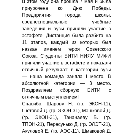
В этом году она прошла 7 мая и была
приурочена ко Дню Победы.
Предприятия города, школы,
среднеспециальные учебные
заведения и вузы приняли участие в
эстафете. Дистанция была разбита на
11 этапов, каждый из которых был
назван именем героя Советского
Союза. Студенты БИТИ НИЯУ МИФИ
приняли участие в эстафете и показали
отличный результат: в категории вузы
— наша команда заняла I место. В
абсолютной категории — 3 место.
Поздравляем сборную БИТИ с
отличным выступлением!
Спасибо: Шарову Н. (гр. ЭКОН-11),
Гнетовой Д. (гр. ЭКОН-31), Машковой Д.
(гр. ЭКОН-31), Тананаеву Б. (гр.
ТПЭН-21), Пересунько Д. (гр. ЭЛЭТ-21),
Акуловой Е. (гр. АЭС-11), Шмаковой Д.