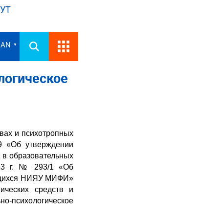
УТ
IAN
▼
логическое
твах и психотропных
9 «Об утверждении
 в образовательных
23 г. № 293/1 «Об
ающихся НИЯУ МИФИ»
ических средств и
-психологическое