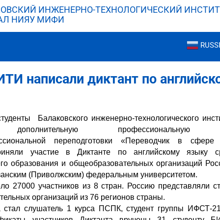
ОВСКИЙ ИНЖЕНЕРНО-ТЕХНОЛОГИЧЕСКИЙ ИНСТИТ
АЛ НИЯУ МИФИ
RUSS
ТИ написали диктант по английск
 студенты Балаковского инженерно-технологического ин
 дополнительную профессиональную обр
иональной переподготовки «Переводчик в сфере 
риняли участие в Диктанте по английскому языку 
го образования и общеобразовательных организаций Рос
анским (Приволжским) федеральным университетом.
оло 27000 участников из 8 стран. Россию представляли с
тельных организаций из 76 регионов страны.
 стал слушатель 1 курса ПСПК, студент группы ИФСТ-2
фикаты участников Диктанта вручены 31 студенту Б