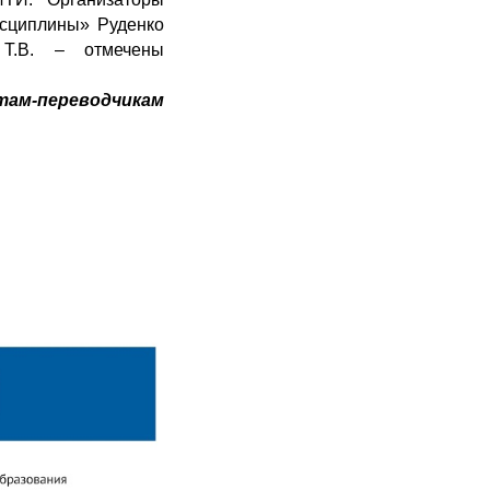
исциплины» Руденко
 Т.В. – отмечены
ам-переводчикам