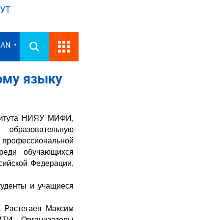
УТ
IAN
▼
ому языку
ститута НИЯУ МИФИ,
азовательную
профессиональной
среди обучающихся
сийской Федерации,
туденты и учащиеся
1 Растегаев Максим
ИТИ. Организаторы