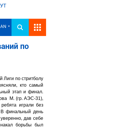
УТ
IAN
▼
аний по
 Лиги по стритболу
ясняли, кто самый
ьный этап и финал.
ва М. (гр. АЭС-31),
 ребята играли без
. В финальный день
 уверенно, дав себе
 накал борьбы был