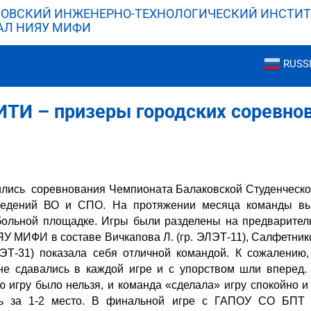
ОВСКИЙ ИНЖЕНЕРНО-ТЕХНОЛОГИЧЕСКИЙ ИНСТИТ
АЛ НИЯУ МИФИ
RUSS
ТИ – призеры городских соревнов
ились соревнования Чемпионата Балаковской Студенческой
ведений ВО и СПО. На протяжении месяца команды вы
больной площадке. Игры были разделены на предварител
МИФИ в составе Вичкапова Л. (гр. ЭЛЭТ-11), Салфетнико
ЛЭТ-31) показала себя отличной командой. К сожалению,
не сдавались в каждой игре и с упорством шли вперед
 игру было нельзя, и команда «сделала» игру спокойно и
ть за 1-2 место. В финальной игре с ГАПОУ СО БПТ