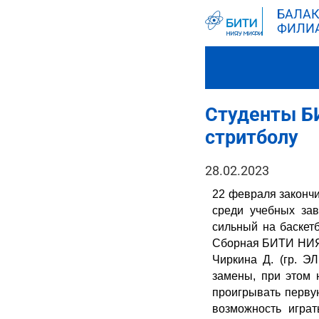
БАЛАК
ФИЛИ
Студенты БИ
стритболу
28.02.2023
22 февраля законч
среди учебных за
сильный на баскет
Сборная БИТИ НИЯУ 
Чиркина Д. (гр. Э
замены, при этом 
проигрывать первую
возможность игра