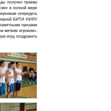
нды получил травму
 смог в полной мере
оперникам опередить
 сборной БИТИ НИЯУ
 памятными призами
м метким игроком».
ую игру, поздравить