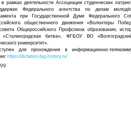
 в рамках деятельности Ассоциации студенческих патрио
ддержке Федерального агентства по делам молодёж
амента при Государственной Думе Федерального Со
ссийского общественного движения «Волонтеры Побед
совета Общероссийского Профсоюза образования, исто
а «Сталинградская битва», ФГБОУ ВО «Волгоградски
ческого университет».
ступен для прохождения в информационно-телекомм
ке:
https://dictation.big-history.ru/
399