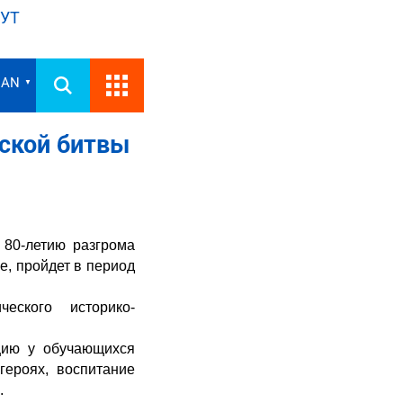
УТ
IAN
▼
дской битвы
 80-летию разгрома
е, пройдет в период
еского историко-
цию у обучающихся
героях, воспитание
.