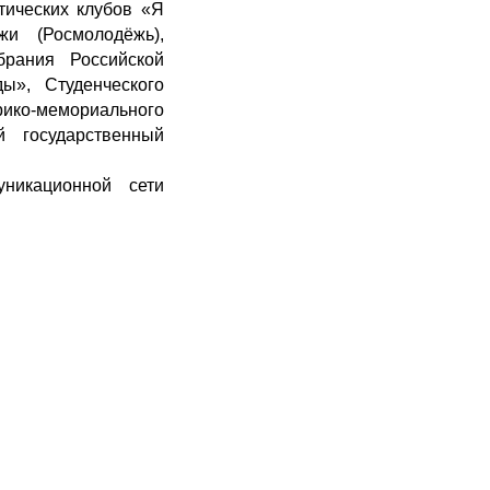
тических клубов «Я
и (Росмолодёжь),
брания Российской
ы», Студенческого
рико-мемориального
й государственный
уникационной сети