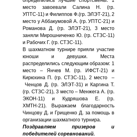
определились лучшие спортсмены: 1
место завоевали Салина Н. (гр.
УПТС-11) и Филиппов Ф.(гр. ЭЛЭТ-21), 2
место у Аббакумовой А. (гр. УПТС-21) и
Романова Д. (гр. ЭЛЭТ-21), 3 место
заняли Мирошниченко Ю. (гр. СТЗС-11)
и Рабочих Г. (гр. СТЗС-11).
В шахматном турнире прияли участие
юноши и девушки. Места
распределились следующим образом: 1
место – Янчев М. (гр. ИФСТ-21) и
Кирюхина П. (гр. СТЗС-11), 2 место –
Ченцов Д. (гр. ЭЛЭТ-31) и Каргина Т.
(гр. СТЗС-21), 3 место – Менжега А. (гр.
ЭКОН-11) и Кудряшова Е. (гр.
ХМТН-21). Выражаем благодарность
Чинцову Д. и Грищенко Д. за помощь в
организации шахматного турнира.
Поздравляем призеров и
победителей соревнований.