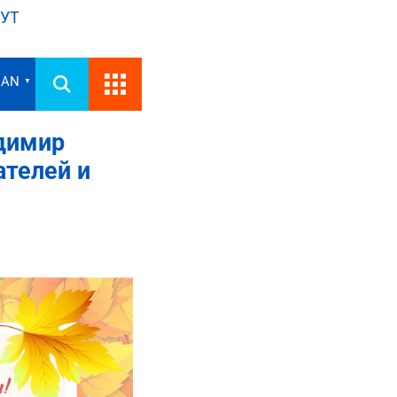
УТ
IAN
▼
димир
ателей и