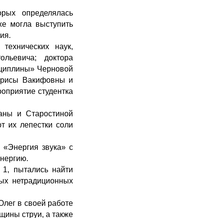
орых определялась
же могла выступить
ия.
технических наук,
льевича; доктора
сциплины» Черновой
Ларисы Вакифовны и
роприятие студентка
аны и Старостиной
т их лепестки соли
«Энергия звука» с
нергию.
1, пытались найти
вых нетрадиционных
лег в своей работе
щины струи, а также