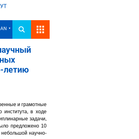
УТ
IAN
▼
научный
ьных
5-летию
ренные и грамотные
 института, в ходе
иплинарные задачи,
было предложено 10
 небольшой научно-