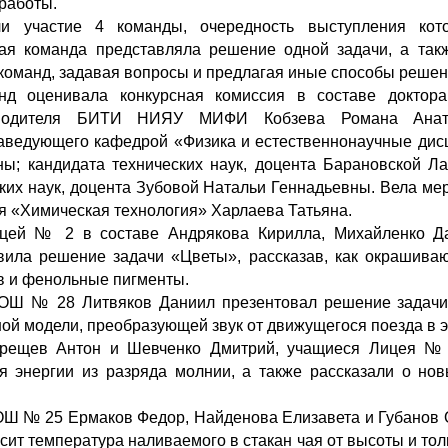
работы.
и участие 4 команды, очередность выступления кот
ая команда представляла решение одной задачи, а так
команд, задавая вопросы и предлагая иные способы решен
нд оценивала конкурсная комиссия в составе доктора 
оводителя БИТИ НИЯУ МИФИ Кобзева Романа Анато
 заведующего кафедрой «Физика и естественнонаучные ди
ы; кандидата технических наук, доцента Барановской 
ких наук, доцента Зубовой Натальи Геннадьевны. Вела ме
я «Химическая технология» Харлаева Татьяна.
ей № 2 в составе Андрякова Кирилла, Михайленко Д
вила решение задачи «Цветы», рассказав, как окрашиваю
в и фенольные пигменты.
Ш № 28 Литвяков Даниил презентовал решение задачи 
й модели, преобразующей звук от движущегося поезда в э
Трещев Антон и Шевченко Дмитрий, учащиеся Лицея № 
я энергии из разряда молнии, а также рассказали о но
 № 25 Ермаков Федор, Найденова Елизавета и Губанов О
исит температура наливаемого в стакан чая от высоты и тол