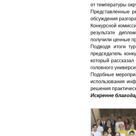
от температуры ок
Представленные ре
обсуждения разгора
Конкурсной комисс
результате диплом
получили ценные п
Подводя итоги тур
председатель конк
который рассказал 
головного универс
Подобные мероприя
использования инф
решения практическ
Искренне благода