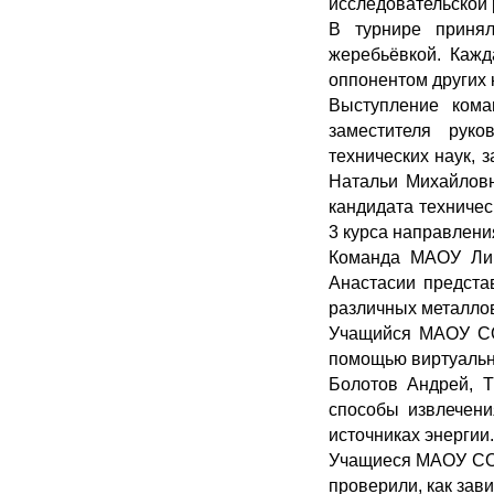
исследовательской 
В турнире принял
жеребьёвкой. Кажд
оппонентом других 
Выступление кома
заместителя рук
технических наук,
Натальи Михайловн
кандидата техничес
3 курса направлени
Команда МАОУ Лиц
Анастасии предста
различных металло
Учащийся МАОУ СО
помощью виртуально
Болотов Андрей, 
способы извлечени
источниках энергии.
Учащиеся МАОУ СОШ
проверили, как зав