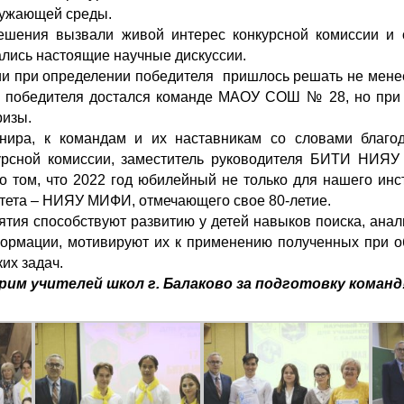
ружающей среды.
шения вызвали живой интерес конкурсной комиссии и 
лись настоящие научные дискуссии.
ии при определении победителя пришлось решать не менее
 победителя достался команде МАОУ СОШ № 28, но при 
ризы.
нира, к командам и их наставникам со словами благо
урсной комиссии, заместитель руководителя БИТИ НИЯУ
о том, что 2022 год юбилейный не только для нашего инст
итета – НИЯУ МИФИ, отмечающего свое 80-летие.
тия способствуют развитию у детей навыков поиска, анал
ормации, мотивируют их к применению полученных при о
их задач.
рим учителей школ г. Балаково за подготовку команд