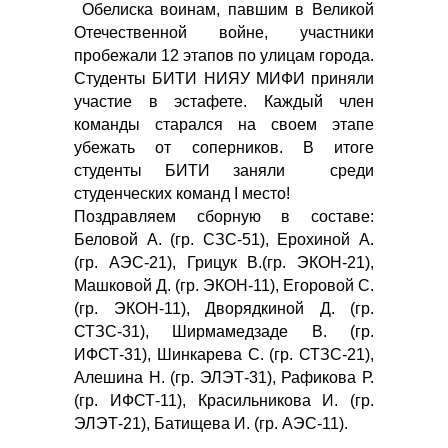
Обелиска воинам, павшим в Великой
Отечественной войне, участники
пробежали 12 этапов по улицам города.
Студенты БИТИ НИЯУ МИФИ приняли
участие в эстафете. Каждый член
команды старался на своем этапе
убежать от соперников. В итоге
студенты БИТИ заняли среди
студенческих команд I место!
Поздравляем сборную в составе:
Беловой А. (гр. СЗС-51), Ерохиной А.
(гр. АЭС-21), Грицук В.(гр. ЭКОН-21),
Машковой Д. (гр. ЭКОН-11), Егоровой С.
(гр. ЭКОН-11), Дворядкиной Д. (гр.
СТЗС-31), Ширмамедзаде В. (гр.
ИФСТ-31), Шинкарева С. (гр. СТЗС-21),
Алешина Н. (гр. ЭЛЭТ-31), Рафикова Р.
(гр. ИФСТ-11), Красильникова И. (гр.
ЭЛЭТ-21), Батищева И. (гр. АЭС-11).