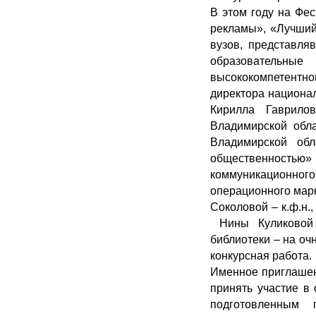
В этом году на Фе
рекламы», «Лучший
вузов, представля
образовательные
высококомпетентно
директора национа
Кирилла Гаврило
Владимирской обла
Владимирской об
общественностью»
коммуникационног
операционного мар
Соколовой – к.ф.н.
Нины Куликовой 
библиотеки – на о
конкурсная работа.
Именное приглашен
принять участие в
подготовленным 