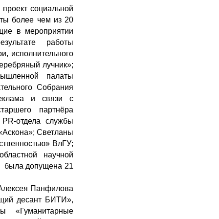
 проект социальной
ты более чем из 20
ющие в мероприятии
езультате работы
и, исполнительного
еребряный лучник»;
мышленной палаты
ательного Собрания
еклама и связи с
старшего партнёра
 PR-отдела службы
«Аскона»; Светланы
ественностью» ВлГУ;
бластной научной
в была допущена 21
 Алексея Панфилова
ющий десант БИТИ»,
ры «Гуманитарные