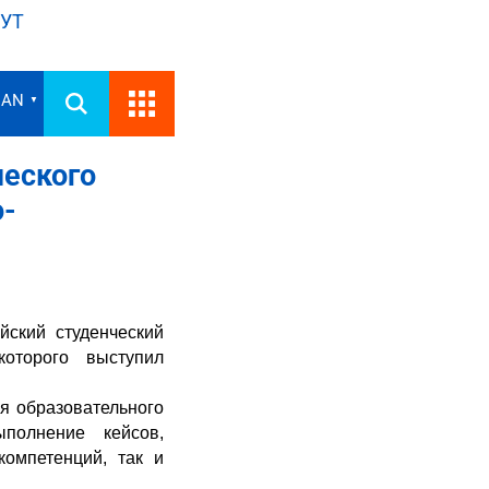
УТ
IAN
▼
ческого
о-
йский студенческий
которого выступил
я образовательного
ыполнение кейсов,
омпетенций, так и