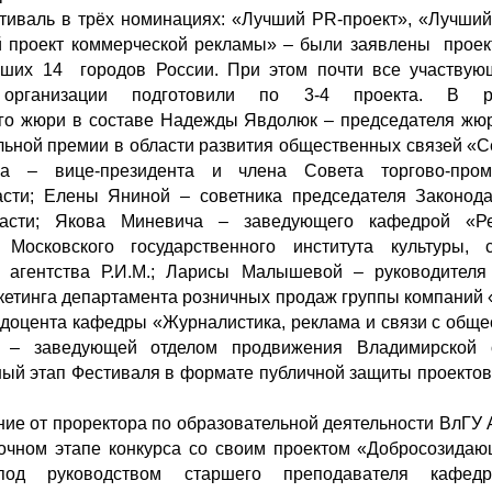
стиваль в трёх номинациях: «Лучший PR-проект», «Лучший
 проект коммерческой рекламы» – были заявлены проек
вших 14 городов России. При этом почти все участву
 организации подготовили по 3-4 проекта. В р
го жюри в составе Надежды Явдолюк – председателя жюр
льной премии в области развития общественных связей «С
ва – вице-президента и члена Совета торгово-про
сти; Елены Яниной – советника председателя Законод
ласти; Якова Миневича – заведующего кафедрой «Р
 Московского государственного института культуры, 
о агентства Р.И.М.; Ларисы Малышевой – руководителя
кетинга департамента розничных продаж группы компаний 
, доцента кафедры «Журналистика, реклама и связи с общ
– заведующей отделом продвижения Владимирской о
чный этап Фестиваля в формате публичной защиты проекто
ие от проректора по образовательной деятельности ВлГУ
 очном этапе конкурса со своим проектом «Добросозида
под руководством старшего преподавателя кафед