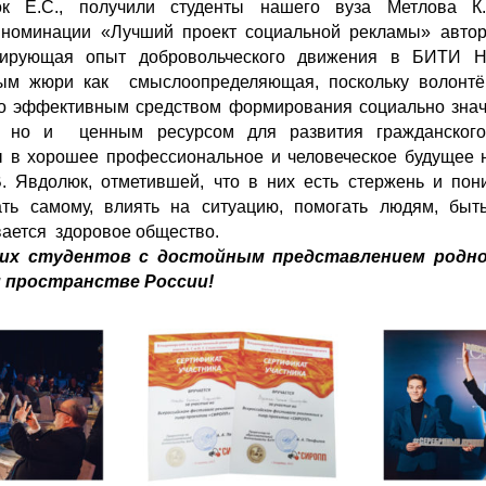
ок Е.С., получили студенты нашего вуза Метлова К
 номинации «Лучший проект социальной рекламы» автор
мулирующая опыт добровольческого движения в БИТИ
ным жюри как смыслоопределяющая, поскольку волонтёр
ко эффективным средством формирования социально зна
в, но и ценным ресурсом для развития гражданског
 в хорошее профессиональное и человеческое будущее 
 Явдолюк, отметившей, что в них есть стержень и по
ать самому, влиять на ситуацию, помогать людям, быт
вается здоровое общество.
их студентов с достойным представлением родног
 пространстве России!