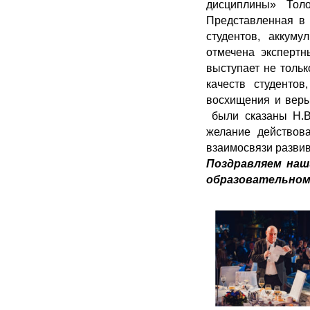
дисциплины» Тол
Представленная в
студентов, акку
отмечена эксперт
выступает не толь
качеств студенто
восхищения и веры
были сказаны Н.В.
желание действов
взаимосвязи разви
Поздравляем наш
образовательном