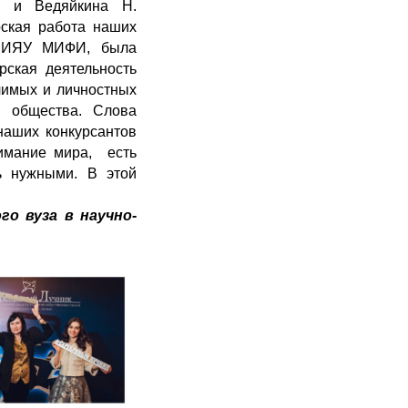
. и Ведяйкина Н.
ская работа наших
 НИЯУ МИФИ, была
ская деятельность
чимых и личностных
о общества. Слова
наших конкурсантов
нимание мира, есть
ь нужными. В этой
о вуза в научно-