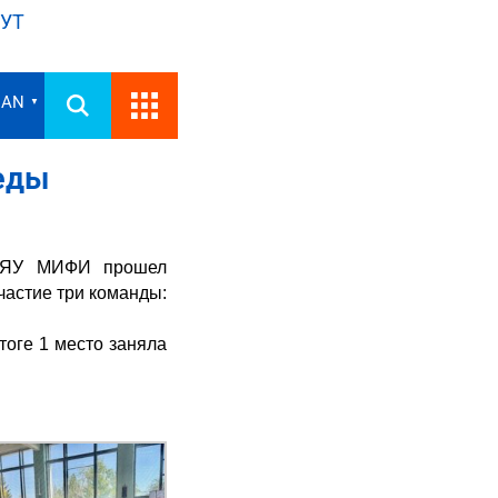
УТ
IAN
▼
еды
НИЯУ МИФИ прошел
астие три команды:
 СГЮА.
тоге 1 место заняла