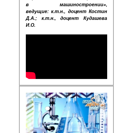
в машиностроении»,
ведущие: к.т.н., доцент Костин
Д.А.; к.т.н., доцент Кудашева
И.О.