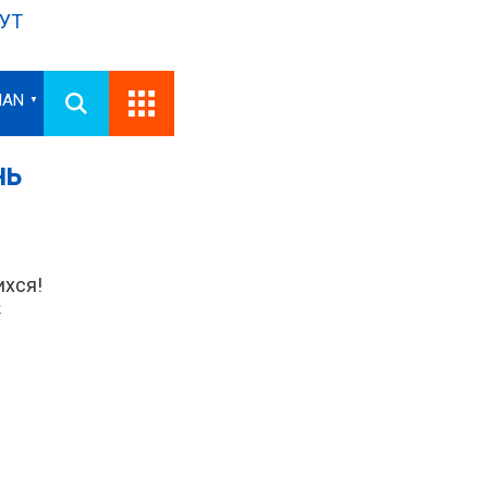
УТ
IAN
▼
нь
ихся!
.