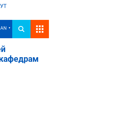
УТ
IAN
▼
ей
 кафедрам