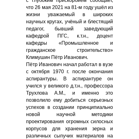
с глубоким прискорбием сообщает,
что 26 мая 2021 на 81-м году ушёл из
жизни уважаемый в широких
научных кругах, учёный и блестящий
педагог, бывший заведующий
кафедрой ПГС, к.т.н., доцент
кафедры «Промышленное и
гражданское строительство»
Климушин Пётр Иванович.
Пётр Иванович начал работал в вузе
с октября 1970 г. после окончания
аспирантуры. В аспирантуре он
учился у великого д.т.н., профессора
Трухлова А.М., и именно это
позволило ему добиться серьезных
успехов в создании принципиально
новой научной методики
проектирования огромных силосных
корпусов для хранения зерна и
различных сыпучих материалов на