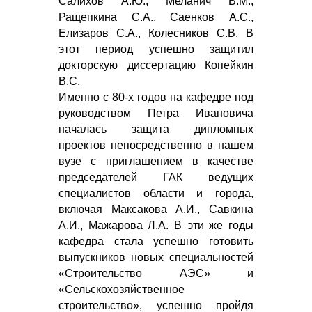
Салихов А.Ю., Меланич В.М.,
Ращепкина С.А., Саенков А.С.,
Елизаров С.А., Колесников С.В. В
этот период успешно защитил
докторскую диссертацию Копейкин
В.С.
Именно с 80-х годов на кафедре под
руководством Петра Ивановича
началась защита дипломных
проектов непосредственно в нашем
вузе с приглашением в качестве
председателей ГАК ведущих
специалистов области и города,
включая Максакова А.И., Савкина
А.И., Мажарова Л.А. В эти же годы
кафедра стала успешно готовить
выпускников новых специальностей
«Строительство АЭС» и
«Сельскохозяйственное
строительство», успешно пройдя