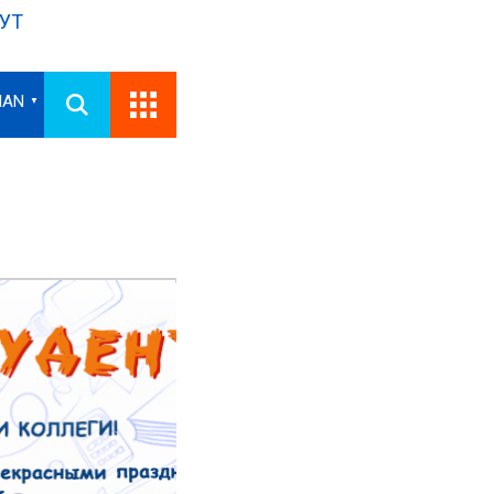
УТ
IAN
▼