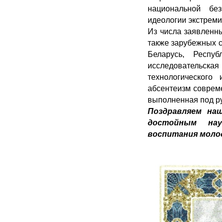
национальной без
идеологии экстреми
Из числа заявленны
также зарубежных с
Беларусь, Респу
исследовательская 
технологическог
абсентеизм соврем
выполненная под ру
Поздравляем на
достойным нау
воспитания моло