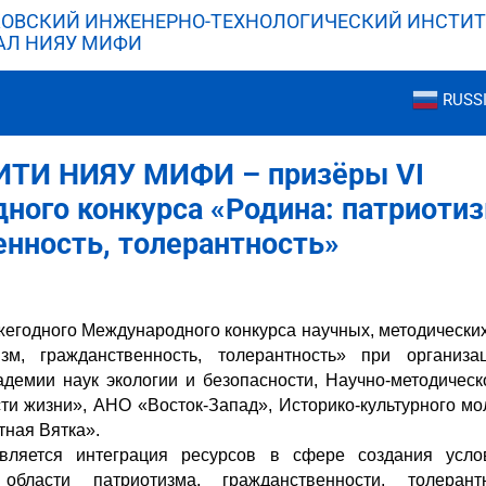
ОВСКИЙ ИНЖЕНЕРНО-ТЕХНОЛОГИЧЕСКИЙ ИНСТИТ
АЛ НИЯУ МИФИ
RUSS
ИТИ НИЯУ МИФИ – призёры VI
ого конкурса «Родина: патриотиз
нность, толерантность»
егодного Международного конкурса научных, методических
изм, гражданственность, толерантность» при организа
демии наук экологии и безопасности, Научно-методичес
ти жизни», АНО «Восток-Запад», Историко-культурного мо
ная Вятка».
вляется интеграция ресурсов в сфере создания усл
бласти патриотизма, гражданственности, толерант