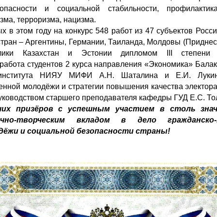
опасности и социальной стабильности, профилактик
зма, терроризма, нацизма.
х в этом году на конкурс 548 работ из 47 субъектов Росс
тран – Аргентины, Германии, Таиланда, Молдовы (Приднес
блики Казахстан и Эстонии дипломом III степени 
работа студентов 2 курса направления «Экономика» Бала
о института НИЯУ МИФИ А.Н. Шаталина и Е.И. Лукин
енной молодёжи и стратегии повышения качества электора
ководством старшего преподавателя кафедры ГУД Е.С. То
ших призёров с успешным участием в столь знач
чно-творческим вкладом в дело гражданско-п
дёжи и социальной безопасности страны!