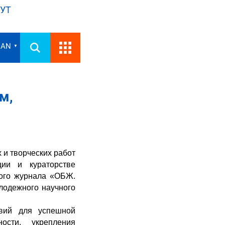
УТ
IAN
▼
м,
 и творческих работ
ции и кураторстве
кого журнала «ОБЖ.
лодежного научного
овий для успешной
ности, укрепления