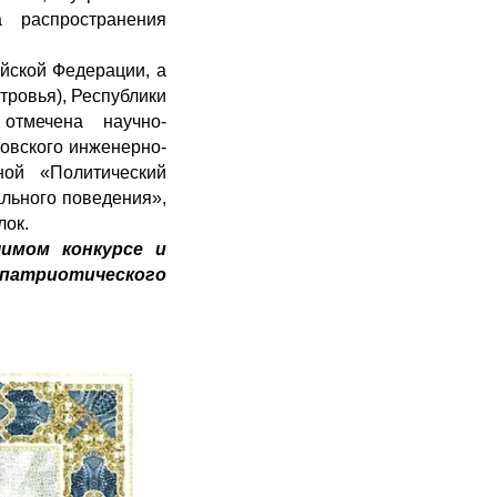
а распространения
ийской Федерации, а
тровья), Республики
отмечена научно-
ковского инженерно-
ой «Политический
льного поведения»,
лок.
имом конкурсе и
атриотического