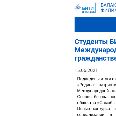
БАЛАК
ФИЛИ
Студенты Б
Международн
гражданстве
15.06.2021
Подведены итоги еж
«Родина: патриот
Международной ака
Основы безопаснос
общества «Самобыт
Целью конкурса я
социализации в о