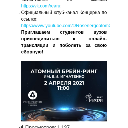
https://vk.com/rearu
;
Официальный ютуб-канал Концерна по
ссылке:
https://www.youtube.com/c/RosenergoatomOfficial
.
Приглашаем студентов вузов
присоединиться к онлайн-
трансляции и поболеть за свою
сборную!
Просмотров:
1 137