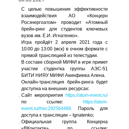
С целью повышения эффективности
взаимодействия АО «Концерн
Росэнергоатом» проводит «Атомный
брейн-ринг для студентов ключевых
вузов им. Е.И. Игнатенко».
Игра пройдёт 2 апреля 2021 года с
10:00 до 13:00 (мск) в очном формате с
прямой трансляцией из телестудии.
В составе сборной МИФИ в игре примет
участие студентка группы АЭС-51
БИТИ НИЯУ МИФИ Акинфиева Алена.
Онлайн-трансляция брейн-ринга будет
доступна на внешних ресурсах:
Сайт мероприятия
https://atom-event.ru/
по ссылке:
https://atom-
event.ru/#rec292564486
.
Пароль для
доступа к трансляции – Ignatenko;
Официальная группа Концерна
«ВКонтакте» по ссылке: