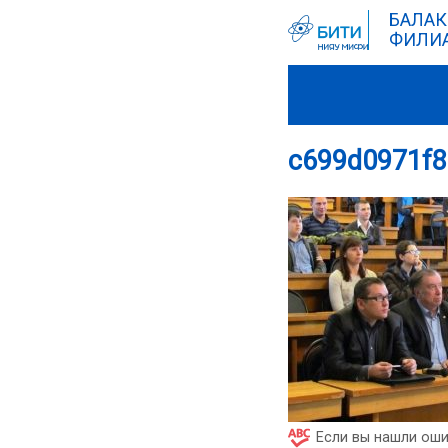
БАЛАК
ФИЛИА
c699d0971f8
Если вы нашли оши