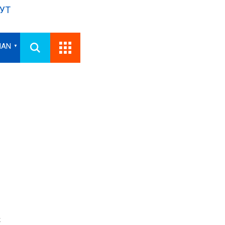
УТ
IAN
▼
.