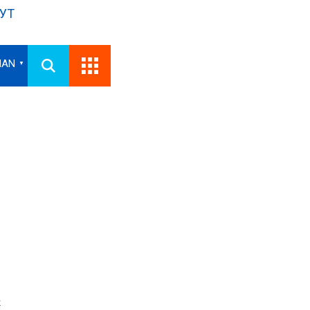
УТ
IAN
▼
.