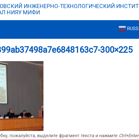
ОВСКИЙ ИНЖЕНЕРНО-ТЕХНОЛОГИЧЕСКИЙ ИНСТИТ
Л НИЯУ МИФИ
RUSS
399ab37498a7e6848163c7-300×225
бку, пожалуйста, выделите фрагмент текста и нажмите
Ctrl+Enter