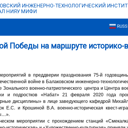
ОВСКИЙ ИНЖЕНЕРНО-ТЕХНОЛОГИЧЕСКИЙ ИНСТИТ
Л НИЯУ МИФИ
RUSS
ой Победы на маршруте историко-
ероприятий в преддверии празднования 75-й годовщин
течественной войне в Балаковском инженерно-технологиче
 Зонального военно-патриотического центра и Центра вое
жи и подростков «Набат» 21 февраля 2020 года про
рные дисциплины» в лице заведующего кафедрой Михайл
ок Е.С. и Крошиной В.А. военно-историческая квест-игр
ы…».
ческом мероприятии с прохождением станций «Смекалка
о-историческая» и «Художественно-культурная» приняли у