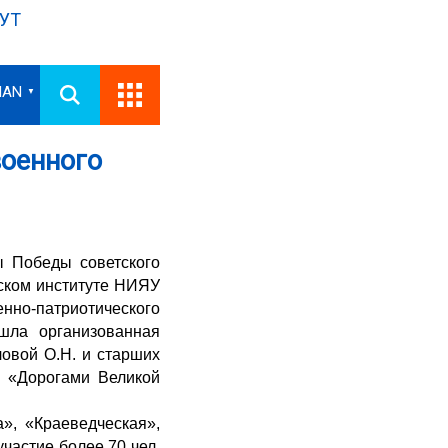
УТ
IAN
▼
военного
ы Победы советского
ском институте НИЯУ
нно-патриотического
шла организованная
овой О.Н. и старших
а «Дорогами Великой
», «Краеведческая»,
частие более 70 чел.