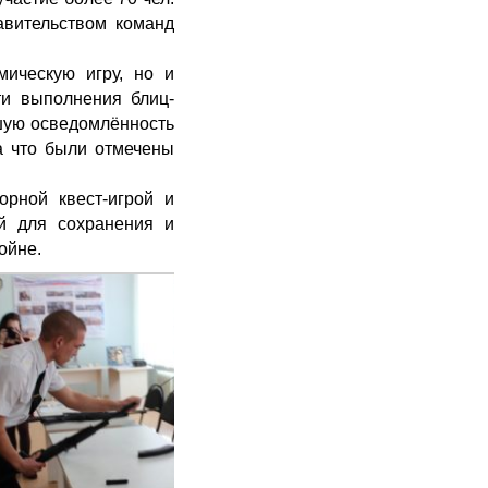
авительством команд
мическую игру, но и
ти выполнения блиц-
ошую осведомлённость
за что были отмечены
орной квест-игрой и
й для сохранения и
ойне.