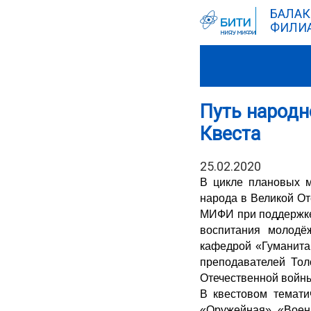
БАЛАК
ФИЛИА
Путь народн
Квеста
25.02.2020
В цикле плановых м
народа в Великой О
МИФИ при поддержке
воспитания молодё
кафедрой «Гуманита
преподавателей Тол
Отечественной войн
В квестовом темати
«Оружейная», «Военн