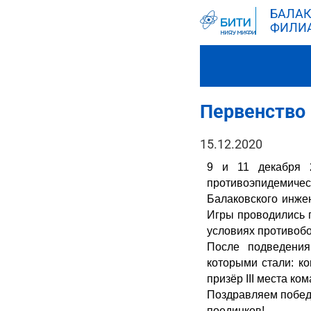
БАЛАК
ФИЛИ
Первенство
15.12.2020
9 и 11 декабря 2
противоэпидемиче
Балаковского инжен
Игры проводились п
условиях противобо
После подведения
которыми стали: ко
призёр III места ко
Поздравляем победи
поединков!