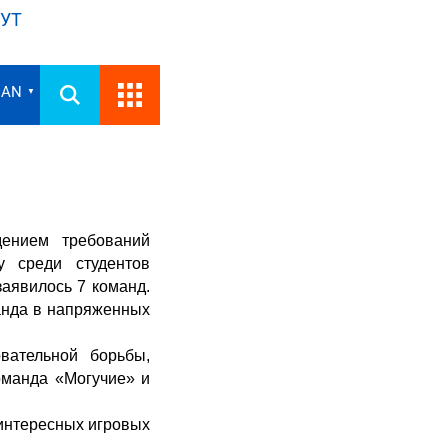
УТ
IAN
▼
дением требований
у среди студентов
заявилось 7 команд.
манда в напряженных
вательной борьбы,
команда «Могучие» и
 интересных игровых