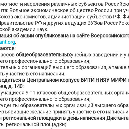
амотности населения различных субъектов Российск
нта: Вольное экономическое общество России при уч
оюза экономистов, администраций субъектов РФ, Ф
Правительстве РФ и других ведущих ВУЗов Российск
ской академии наук.
ция об акции опубликована на сайте Всероссийског
ant.org
.
аются:
лассов
общеобразовательных
учебных заведений и у
его профессионального образования;
тельных организаций высшего образования, а также 
ь участие в его написании.
оводиться в Центральном корпусе БИТИ НИЯУ МИФИ
ва, д. 140:
– учащиеся 9-11 классов общеобразовательных орган
его профессионального образования;
туденты образовательных организаций высшего образ
изъявившие желание принять участие в его написани
 региональной площадки в день написания Диктанта
оты региональной площадки;