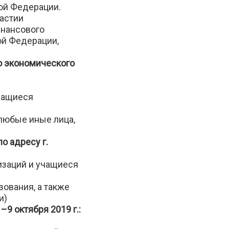
ой Федерации.
астии
инансового
ой Федерации,
о экономического
чащиеся
любые иные лица,
по адресу г.
изаций и учащиеся
ования, а также
и)
 –
9 октября 2019 г.: