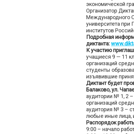
экономической гр
Организатор Дикта
Международного С
университета при 
институтов Россий
Подробная информа
диктанта:
www.dikt
К участию приглаш
учащиеся 9 — 11 к
организаций средн
студенты образова
изъявившие принят
Диктант будет пр
Балаково, ул. Чапае
аудитории № 1, 2 
организаций средн
аудитория № 3 – с
любые иные лица, 
Распорядок работы
9:00 – начало раб