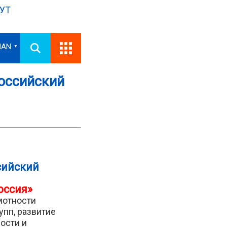
УТ
IAN
▼
оссийский
сийский
оссия»
мотности
упп, развитие
ости и