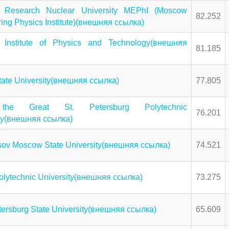
l Research Nuclear University MEPhI (Moscow
82.252
ing Physics Institute)(внешняя ссылка)
Institute of Physics and Technology(внешняя
81.185
ate University(внешняя ссылка)
77.805
the Great St. Petersburg Polytechnic
76.201
ity(внешняя ссылка)
ov Moscow State University(внешняя ссылка)
74.521
lytechnic University(внешняя ссылка)
73.275
tersburg State University(внешняя ссылка)
65.609