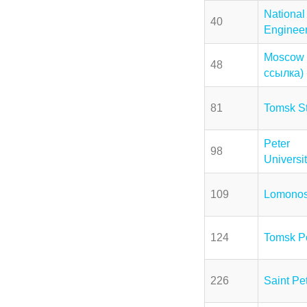
Nationa
40
Engineer
Moscow 
48
ссылка)
81
Tomsk St
Peter 
98
Univers
109
Lomonos
124
Tomsk Po
226
Saint Pe