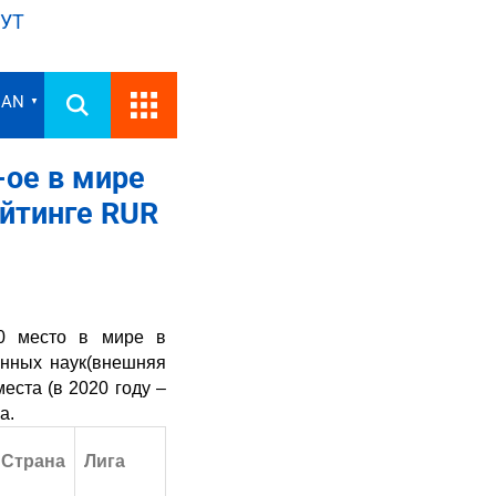
УТ
IAN
▼
-ое в мире
йтинге RUR
0 место в мире в
енных наук(внешняя
еста (в 2020 году –
а.
Страна
Лига