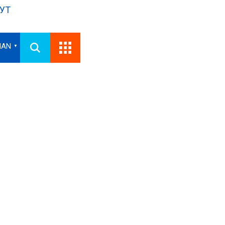
УТ
IAN
▼