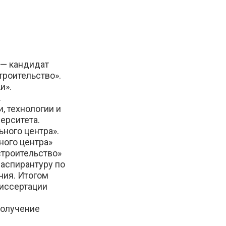
— кандидат
троительство».
и».
.
, технологии и
ерситета.
ного центра».
ного центра»
строительство»
 аспирантуру по
ния. Итогом
диссертации
получение