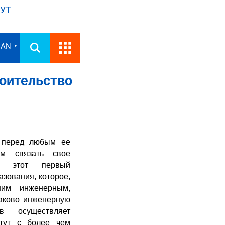
УТ
IAN
▼
оительство
 перед любым ее
ем связать свое
м этот первый
зования, которое,
им инженерным,
лаково инженерную
ов осуществляет
итут с более чем