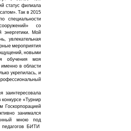
ий статус филиала
атом». Так в 2015
о специальности
сооружений» со
й энергетики. Мой
ь, увлекательная
турные мероприятия
 ощущений, новыми
я обучения моя
я именно в области
лько укрепилась, и
профессиональный
ня заинтересовала
 конкурсе «Турнир
м Госкорпорацией
активно занимался
отанный мною под
и педагогов БИТИ