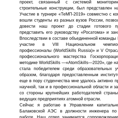
проект, связанный с системой монитори
строительные конструкции, был представлен н
Участие в турнире «ТеМП-2019» совместно с ко
вошли студенты из разных вузов России, позво
довести наш проект до стадии готового пр
представить его руководству «Росатома» и зан
Впоследствии в составе объединенной команд
участие в VIII Национальном чемпио
профессионалы (WorldSkills Russia)» и V Отра
профессионального мастерства Госкорпорац
методике WorldSkills —«AtomSkills—2020», где 
стала победителем среди образовательных у
образом, благодаря предоставленным институ
еще в пору студенчества мне удалось активно п
научной, так и в профессиональной области и з
со стороны крупнейших работодателей страны
ведущих предприятиях атомной отрасли.
Сейчас я работаю в Управлении капитально
Балаковской АЭС в должности инженера по 
работе. Наш отдел занимается сопровождение