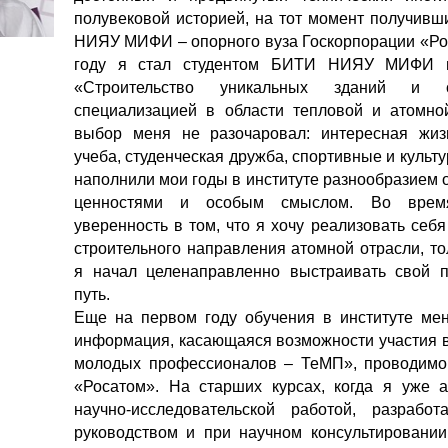
полувековой историей, на тот момент получивш
НИЯУ МИФИ – опорного вуза Госкорпорации «Рос
году я стал студентом БИТИ НИЯУ МИФИ п
«Строительство уникальных зданий и 
специализацией в области тепловой и атомно
выбор меня не разочаровал: интересная жизн
учеба, студенческая дружба, спортивные и куль
наполнили мои годы в институте разнообразием
ценностями и особым смыслом. Во врем
уверенность в том, что я хочу реализовать себ
строительного направления атомной отрасли, то
я начал целенаправленно выстраивать свой 
путь.
Еще на первом году обучения в институте ме
информация, касающаяся возможности участия в
молодых профессионалов – ТеМП», проводимо
«Росатом». На старших курсах, когда я уже 
научно-исследовательской работой, разраб
руководством и при научном консультировани