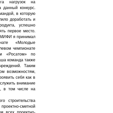
нга нагрузок на
а данный конкурс.
мандой, в которую
лило доработать и
одукта, успешно
ять первое место.
ы МИФИ я принимал
нате «Молодые
слевом чемпионате
ии «Росатом» по
наша команда также
чреждений. Таким
том возможностям,
роявить себя как в
аслужить внимание
, в том числе на
го строительства
проектно-сметной
м всех проектно-