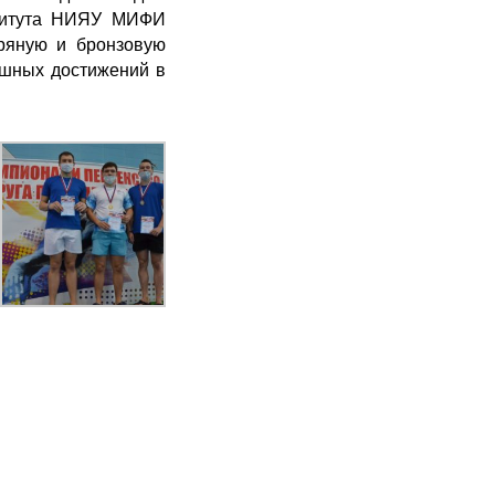
нститута НИЯУ МИФИ
бряную и бронзовую
ешных достижений в