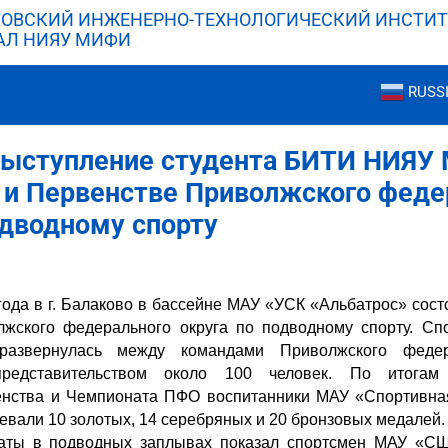
ОВСКИЙ ИНЖЕНЕРНО-ТЕХНОЛОГИЧЕСКИЙ ИНСТИТ
АЛ НИЯУ МИФИ
RUSS
выступление студента БИТИ НИЯУ
 и Первенстве Приволжского феде
одводному спорту
года в г. Балаково в бассейне МАУ «УСК «Альбатрос» сос
жского федерального округа по подводному спорту. Сп
развернулась между командами Приволжского федер
представительством около 100 человек. По итогам 
енства и Чемпионата ПФО воспитанники МАУ «Спортивна
евали 10 золотых, 14 серебряных и 20 бронзовых медалей.
таты в подводных заплывах показал спортсмен МАУ «С