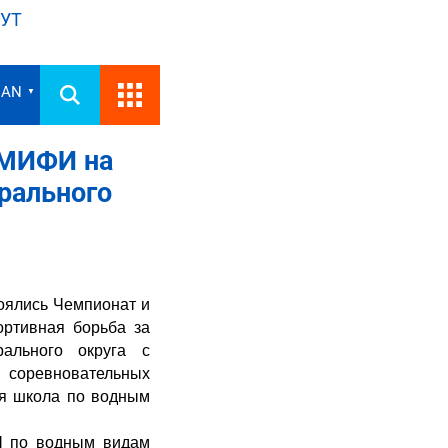
УТ
IAN
▼
 МИФИ на
рального
тоялись Чемпионат и
ортивная борьба за
ального округа с
соревновательных
я школа по водным
Ш по водным видам