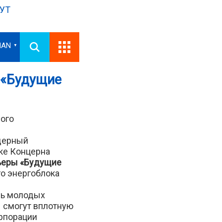
УТ
IAN
▼
 «Будущие
ого
дерный
ке Концерна
рьеры «Будущие
го энергоблока
ль молодых
 смогут вплотную
орпорации