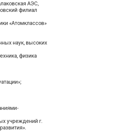
алаковская АЭС,
ковский филиал
ники «Атомклассов»
нных наук, высоких
ехника, физика
уатации»;
аниями-
ых учреждений г.
 развития».