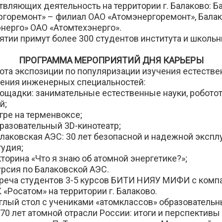
твляющих деятельность на территории г. Балаково: Б
горемонт» – филиал ОАО «Атомэнергоремонт», Бала
нерго» ОАО «Атомтехэнерго».
ятии примут более 300 студентов института и школь
ПРОГРАММА МЕРОПРИЯТИЙ ДНЯ КАРЬЕРЫ
ота экспозиции по популяризации изучения естестве
чения инженерных специальностей:
лощадки: занимательные естественные науки, роботот
й;
игре на терменвоксе;
бразовательный 3D-кинотеатр;
алаковская АЭС: 30 лет безопасной и надежной экспл
тудия;
торина «Что я знаю об атомной энергетике?»;
урсия по Балаковской АЭС.
реча студентов 3-5 курсов БИТИ НИЯУ МИФИ с комп
«Росатом» на территории г. Балаково.
глый стол с учениками «атомклассов» образовательн
«70 лет атомной отрасли России: итоги и перспективы