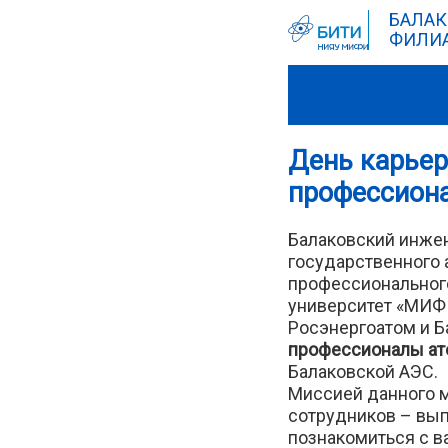
БАЛАК
ФИЛИА
День карье
профессион
Балаковский инжен
государственного
профессиональног
университет «МИФ
Росэнергоатом и 
профессионалы ат
Балаковской АЭС.
Миссией данного 
сотрудников – вы
познакомиться с в