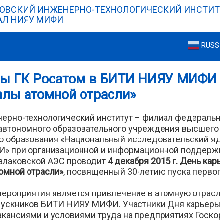
ОВСКИЙ ИНЖЕНЕРНО-ТЕХНОЛОГИЧЕСКИЙ ИНСТИТ
Л НИЯУ МИФИ
RUSS
ры ГК Росатом в БИТИ НИЯУ МИФИ
алы атомной отрасли»
ерно-технологический институт – филиал федеральн
 автономного образовательного учреждения высшего
о образования «Национальный исследовательский я
И» при организационной и информационной поддерж
Балаковской АЭС проводит
4 декабря 2015 г. День ка
омной отрасли»
, посвященный 30-летию пуска перво
мероприятия является привлечение в атомную отрас
пускников БИТИ НИЯУ МИФИ. Участники Дня карьеры
акансиями и условиями труда на предприятиях Госк