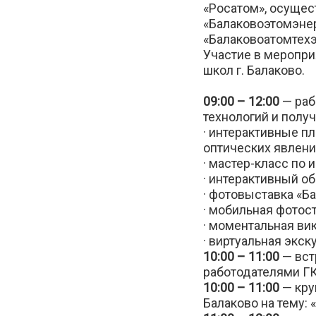
«Росатом», осущес
«Балаковоэтомэнер
«Балаковоатомтехэ
Участие в меропри
школ г. Балаково.
09:00 – 12:00
— раб
технологий и полу
· интерактивные п
оптических явлени
· мастер-класс по 
· интерактивный о
· фотовыставка «Б
· мобильная фотос
· моментальная вик
· виртуальная экск
10:00 – 11:00
— вст
работодателями ГК 
10:00 – 11:00
— кру
Балаково на тему: 