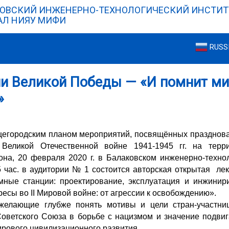
ОВСКИЙ ИНЖЕНЕРНО-ТЕХНОЛОГИЧЕСКИЙ ИНСТИТ
Л НИЯУ МИФИ
RUSS
и Великой Победы — «И помнит м
»
бщегородским планом мероприятий, посвящённых празднов
еликой Отечественной войне 1941-1945 гг. на терри
она, 20 февраля 2020 г. в Балаковском инженерно-технол
час. в аудитории № 1 состоится авторская открытая лекц
мные станции: проектирование, эксплуатация и инжинир
есы во II Мировой войне: от агрессии к освобождению».
желающие глубже понять мотивы и цели стран-участниц
оветского Союза в борьбе с нацизмом и значение подвиг
рового цивилизационного развития.