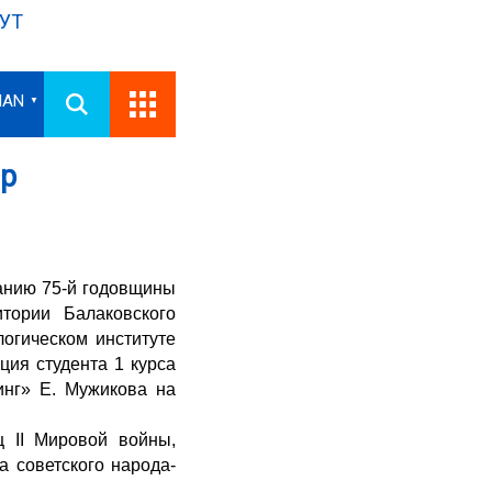
УТ
IAN
▼
ир
анию 75-й годовщины
тории Балаковского
огическом институте
ия студента 1 курса
инг» Е. Мужикова на
 II Мировой войны,
а советского народа-