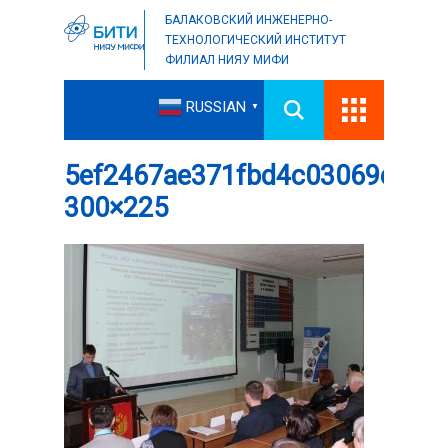
БАЛАКОВСКИЙ ИНЖЕНЕРНО-
ТЕХНОЛОГИЧЕСКИЙ ИНСТИТУТ
ФИЛИАЛ НИЯУ МИФИ
RUSSIAN
▼
5ef2467ae371fbd4c03069c092
300×225