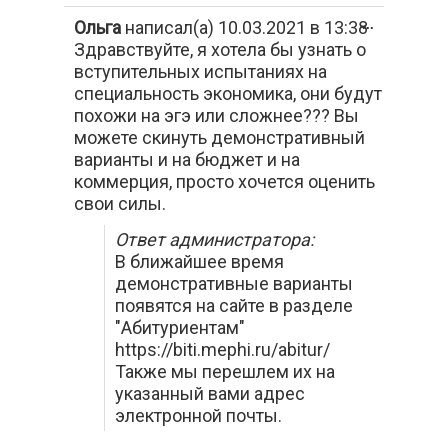
Переключи
Ольга
написал(а)
10.03.2021
в
13:38
...
этот
Здравствуйте, я хотела бы узнать о
метабокс
вступительных испытаниях на
в
другое
специальность экономика, они будут
состояние.
похожи на эгэ или сложнее??? Вы
можете скинуть демонстративный
варианты и на бюджет и на
коммерция, просто хочется оценить
свои силы.
Ответ администратора:
В ближайшее время
демонстративные варианты
появятся на сайте в разделе
"Абитуриентам"
https://biti.mephi.ru/abitur/
Также мы перешлем их на
указанный вами адрес
электронной почты.