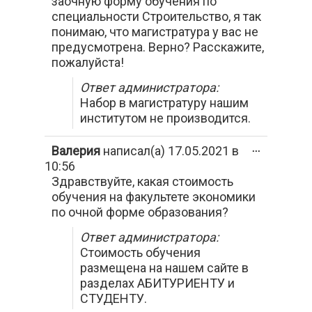
заочную форму обучения по
специальности Строительство, я так
понимаю, что магистратура у вас не
предусмотрена. Верно? Расскажите,
пожалуйста!
Ответ администратора:
Набор в магистратуру нашим
институтом не производится.
Переключи
Валерия
написал(а)
17.05.2021
в
...
этот
10:56
метабокс
Здравствуйте, какая стоимость
в
другое
обучения на факультете экономики
состояние.
по очной форме образования?
Ответ администратора:
Стоимость обучения
размещена на нашем сайте в
разделах АБИТУРИЕНТУ и
СТУДЕНТУ.