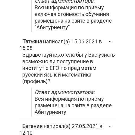
Ответ администратора:
Вся информация по приему
включая стоимость обучения
размещена на сайте в разделе
"Абитуриенту"
Переключи
Татьяна
написал(а)
15.06.2021
в
...
этот
15:08
метабокс
Здравствуйте,хотела бы у Вас узнать
в
другое
возможно ли поступление в
состояние.
институт с ЕГЭ по предметам
русский язык и математика
(профиль)?
Ответ администратора:
Вся информация по приему
размещена на сайте в разделе
Абитуриенту
Переключи
Евгения
написал(а)
27.05.2021
в
...
этот
12:10
метабокс