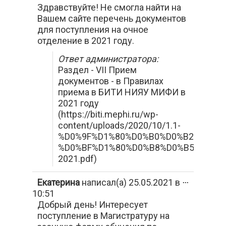
Здравствуйте! Не смогла найти на
в
другое
Вашем сайте перечень документов
состояние.
для поступления на очное
отделение в 2021 году.
Ответ администратора:
Раздел - VII Прием
документов - в Правилах
приема в БИТИ НИЯУ МИФИ в
2021 году
(https://biti.mephi.ru/wp-
content/uploads/2020/10/1.1-
%D0%9F%D1%80%D0%B0%D0%B2%D0%B
%D0%BF%D1%80%D0%B8%D0%B5%D0%B
2021.pdf)
Переключи
Екатерина
написал(а)
25.05.2021
в
...
этот
10:51
метабокс
Добрый день! Интересует
в
другое
поступление в Магистратуру на
состояние.