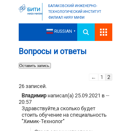
БАЛАКОВСКИЙ ИНЖЕНЕРНО-
ТЕХНОЛОГИЧЕСКИЙ ИНСТИТУТ
ФИЛИАЛ НИЯУ МИФИ
RUSSIAN
▼
Вопросы и ответы
Навигация
←
1
2
по
26 записей.
списку
Переключи
Владимир
написал(а)
25.09.2021
в
...
гостевой
этот
20:57
книги
метабокс
Здравствуйте,а сколько будет
в
другое
стоить обучение на специальность
состояние.
"Химик-Технолог"