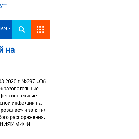
УТ
IAN
▼
й на
3.2020 г. №397 «Об
 образовательные
офессиональные
сной инфекции на
ирование» и занятия
бого распоряжения.
И НИЯУ МИФИ.
.